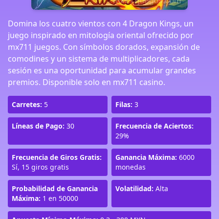
Domina los cuatro vientos con 4 Dragon Kings, un
juego inspirado en mitología oriental ofrecido por
mx711 juegos. Con símbolos dorados, expansión de
comodines y un sistema de multiplicadores, cada
sesión es una oportunidad para acumular grandes
premios. Disponible solo en mx711 casino.
Carretes:
5
Filas:
3
Líneas de Pago:
30
Frecuencia de Aciertos:
29%
Frecuencia de Giros Gratis:
Ganancia Máxima:
6000
Sí, 15 giros gratis
monedas
Probabilidad de Ganancia
Volatilidad:
Alta
Máxima:
1 en 50000