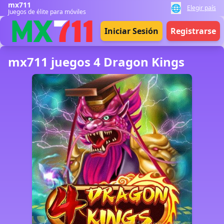
mx711
🌐
Elegir país
Juegos de élite para móviles
Iniciar Sesión
Registrarse
mx711 juegos 4 Dragon Kings