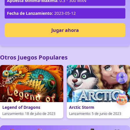
Apuesta Mínima-Máxima:
0.3 - 300 MXN
Fecha de Lanzamiento:
2023-05-12
Jugar ahora
Otros Juegos Populares
Legend of Dragons
Arctic Storm
Lanzamiento: 18 de julio de 2023
Lanzamiento: 5 de junio de 2023