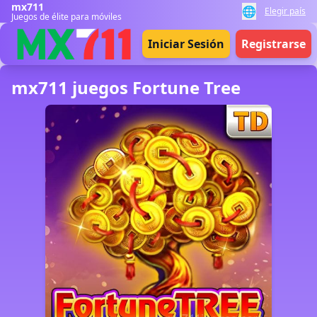
mx711
🌐
Elegir país
Juegos de élite para móviles
Iniciar Sesión
Registrarse
mx711 juegos Fortune Tree