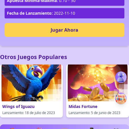
Apuesta Mínima-Máxima:
0.10 - 50
Fecha de Lanzamiento:
2022-11-10
Jugar Ahora
Otros Juegos Populares
Wings of Iguazu
Midas Fortune
Lanzamiento: 18 de julio de 2023
Lanzamiento: 5 de junio de 2023