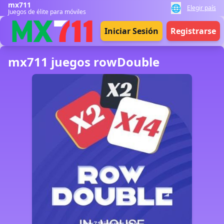
mx711
🌐
Elegir país
Juegos de élite para móviles
Iniciar Sesión
Registrarse
mx711 juegos rowDouble