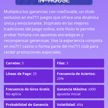
Multiplica tus ganancias con rowDouble, un título
exclusivo en mx711 juegos que ofrece una dinámica
única y emocionante. Inspirado en las mejores
tradiciones del juego online, este título te permite
probar fortuna con apuestas estratégicas y
recompensas generosas. Vive la experiencia completa
en mx711 casino o forma parte del mx711 club para
recibir promociones especiales.
Carretes:
5
Filas:
3
Líneas de Pago:
25
Frecuencia de Aciertos:
25%
Frecuencia de Giros Gratis:
Ganancia Máxima:
x300
No aplica
apuesta inicial
Probabilidad de Ganancia
Volatilidad:
Alta